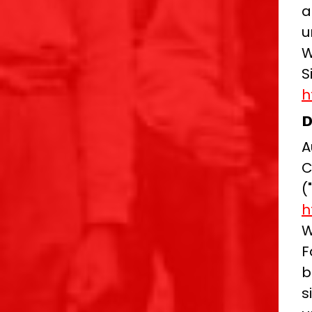
a
u
W
S
h
D
A
C
(
h
W
F
b
s