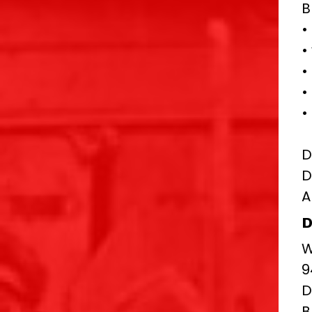
B
•
•
•
•
•
D
D
A
D
W
9
D
B