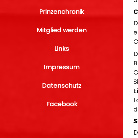
a
Prinzenchronik
C
D
Mitglied werden
e
C
Links
D
B
Impressum
C
S
Datenschutz
E
L
Facebook
d
S
D