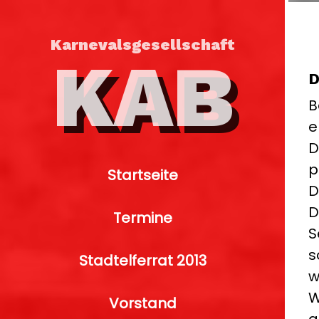
Karnevalsgesellschaft
KAB
D
B
e
D
p
Startseite
D
D
Termine
S
s
Stadtelferrat 2013
w
W
Vorstand