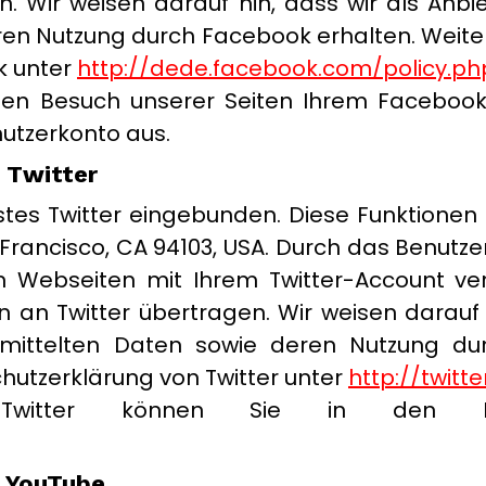
. Wir weisen darauf hin, dass wir als Anbie
ren Nutzung durch Facebook erhalten. Weiter
k unter
http://dede.facebook.com/policy.ph
en Besuch unserer Seiten Ihrem Facebook
utzerkonto aus.
 Twitter
nstes Twitter eingebunden. Diese Funktione
an Francisco, CA 94103, USA. Durch das Benutz
n Webseiten mit Ihrem Twitter-Account ve
n Twitter übertragen. Wir weisen darauf hi
mittelten Daten sowie deren Nutzung durc
chutzerklärung von Twitter unter
http://twitt
i Twitter können Sie in den Kont
n YouTube