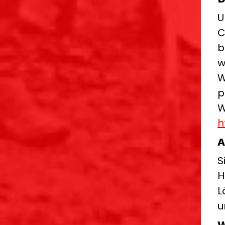
U
C
b
w
W
p
W
h
A
S
H
L
u
W