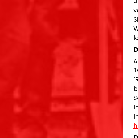
u
v
S
W
l
D
A
T
"
b
S
I
I
h
D