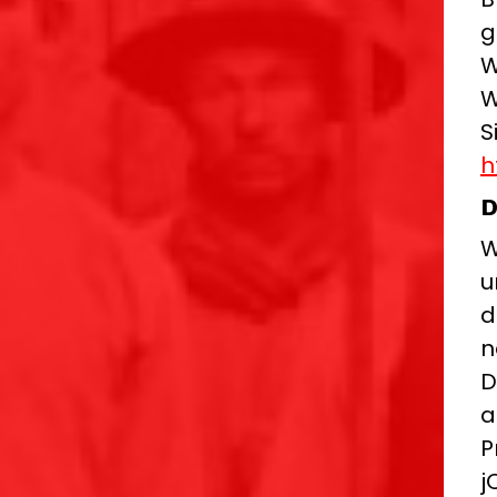
g
W
W
S
h
D
W
u
d
n
D
a
P
j